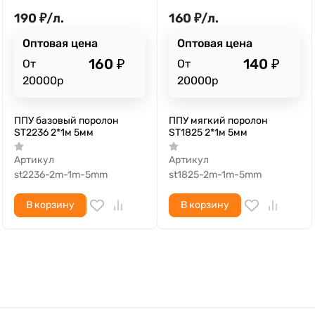
190
₽
/
л.
160
₽
/
л.
Оптовая цена
Оптовая цена
160
₽
140
₽
От
От
20000р
20000р
ППУ базовый поролон
ППУ мягкий поролон
ST2236 2*1м 5мм
ST1825 2*1м 5мм
Артикул
Артикул
st2236-2m-1m-5mm
st1825-2m-1m-5mm
В корзину
В корзину