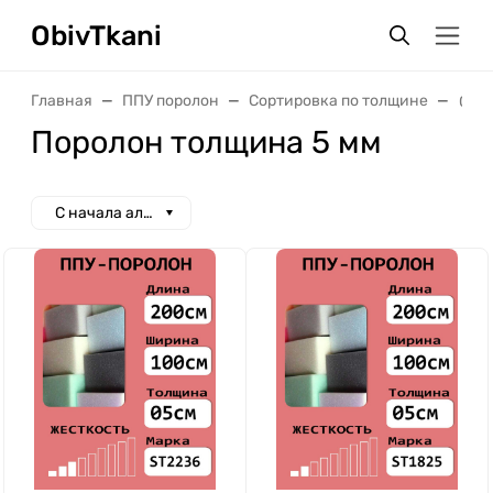
ObivTkani
Главная
ППУ поролон
Сортировка по толщине
0.5 
Поролон толщина 5 мм
С начала алфавита