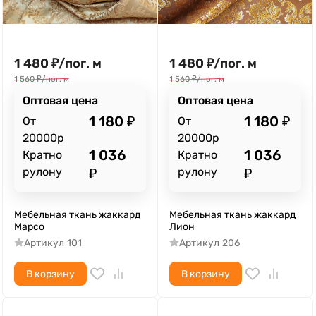
1 480
₽
/
пог. м
1 480
₽
/
пог. м
1 560
₽
/
пог. м
1 560
₽
/
пог. м
Оптовая цена
Оптовая цена
1 180
₽
1 180
₽
От
От
20000р
20000р
1 036
1 036
Кратно
Кратно
рулону
₽
рулону
₽
Мебельная ткань жаккард
Мебельная ткань жаккард
Марсо
Лион
Артикул
101
Артикул
206
В корзину
В корзину