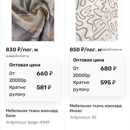
830
₽
/
пог. м
850
₽
/
пог. м
960
₽
/
пог. м
3 920
₽
/
пог. м
Оптовая цена
Оптовая цена
680
₽
От
660
₽
От
20000р
20000р
595
₽
Кратно
581
₽
Кратно
рулону
рулону
Мебельная ткань жаккард
Мебельная ткань жаккард
Инкас
Бали
Артикул
20
Артикул
beige-4949