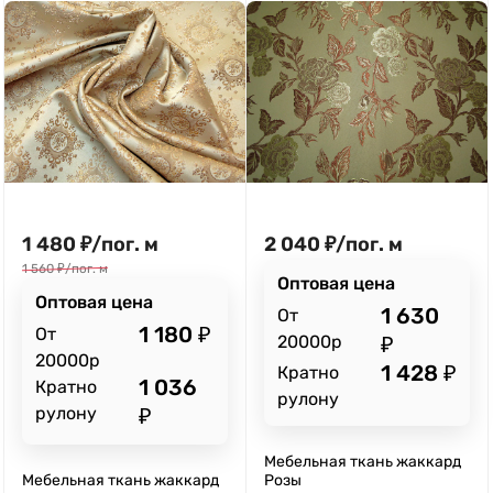
1 480
₽
/
пог. м
2 040
₽
/
пог. м
1 560
₽
/
пог. м
Оптовая цена
Оптовая цена
1 630
От
1 180
₽
От
20000р
₽
20000р
1 428
₽
Кратно
1 036
Кратно
рулону
рулону
₽
Мебельная ткань жаккард
Мебельная ткань жаккард
Розы