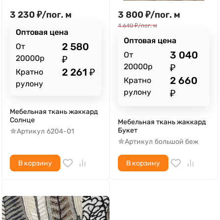
3 230
₽
/
пог. м
3 800
₽
/
пог. м
4 640
₽
/
пог. м
Оптовая цена
Оптовая цена
2 580
От
3 040
От
20000р
₽
20000р
₽
2 261
₽
Кратно
2 660
Кратно
рулону
рулону
₽
Мебельная ткань жаккард
Солнце
Мебельная ткань жаккард
Букет
Артикул
6204-01
Артикул
большой беж
В корзину
В корзину