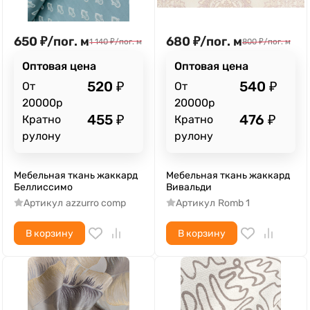
650
₽
/
пог. м
680
₽
/
пог. м
1 140
₽
/
пог. м
800
₽
/
пог. м
Оптовая цена
Оптовая цена
520
₽
540
₽
От
От
20000р
20000р
455
₽
476
₽
Кратно
Кратно
рулону
рулону
Мебельная ткань жаккард
Мебельная ткань жаккард
Беллиссимо
Вивальди
Артикул
azzurro comp
Артикул
Romb 1
В корзину
В корзину