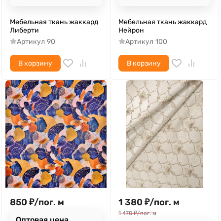
Мебельная ткань жаккард
Мебельная ткань жаккард
Либерти
Нейрон
Артикул
90
Артикул
100
В корзину
В корзину
850
₽
/
пог. м
1 380
₽
/
пог. м
1 470
₽
/
пог. м
Оптовая цена