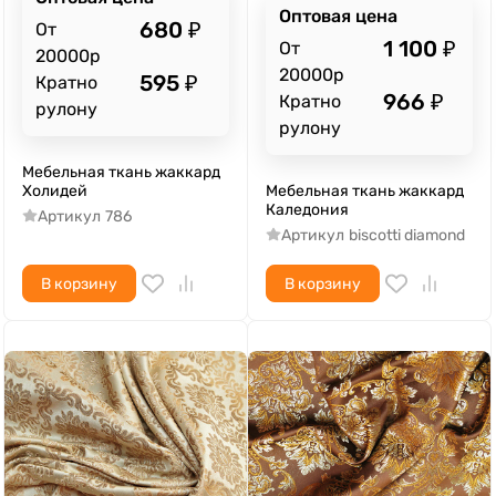
Оптовая цена
680
₽
От
1 100
₽
От
20000р
20000р
595
₽
Кратно
966
₽
Кратно
рулону
рулону
Мебельная ткань жаккард
Холидей
Мебельная ткань жаккард
Каледония
Артикул
786
Артикул
biscotti diamond
В корзину
В корзину