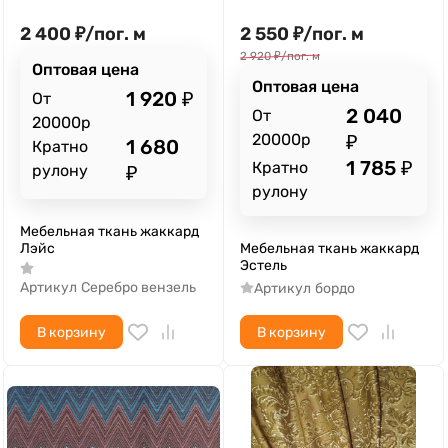
2 400
₽
/
пог. м
2 550
₽
/
пог. м
2 920
₽
/
пог. м
Оптовая цена
Оптовая цена
1 920
₽
От
2 040
От
20000р
20000р
₽
1 680
Кратно
1 785
₽
Кратно
рулону
₽
рулону
Мебельная ткань жаккард
Лэйс
Мебельная ткань жаккард
Эстель
Артикул
Серебро вензель
Артикул
бордо
В корзину
В корзину