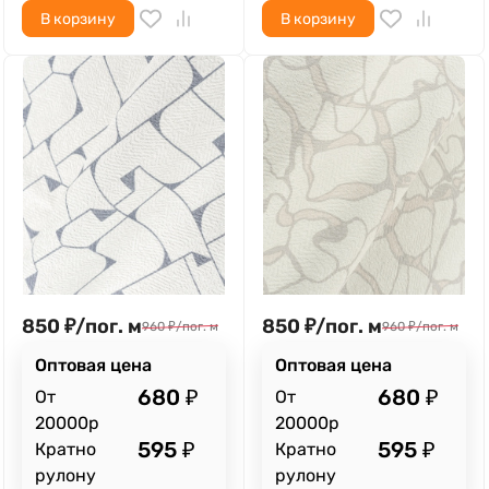
В корзину
В корзину
850
₽
/
пог. м
850
₽
/
пог. м
960
₽
/
пог. м
960
₽
/
пог. м
Оптовая цена
Оптовая цена
680
₽
680
₽
От
От
20000р
20000р
595
₽
595
₽
Кратно
Кратно
рулону
рулону