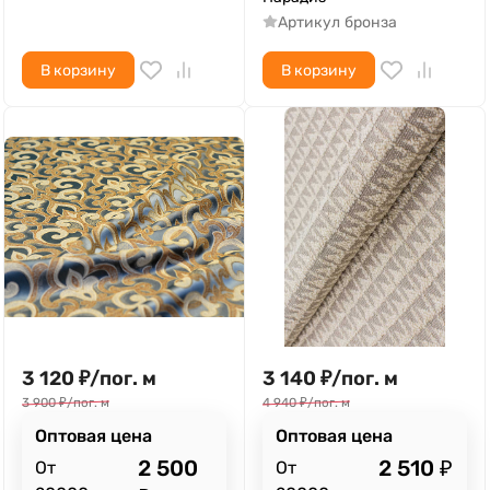
Артикул
бронза
В корзину
В корзину
3 120
₽
/
пог. м
3 140
₽
/
пог. м
3 900
₽
/
пог. м
4 940
₽
/
пог. м
Оптовая цена
Оптовая цена
2 500
2 510
₽
От
От