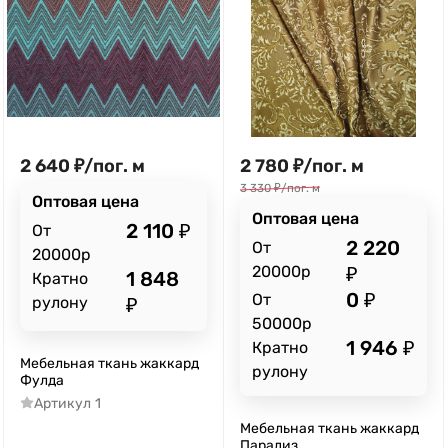
2 640
₽
/
пог. м
2 780
₽
/
пог. м
3 330
₽
/
пог. м
Оптовая цена
Оптовая цена
2 110
₽
От
2 220
От
20000р
20000р
₽
1 848
Кратно
0
₽
От
рулону
₽
50000р
1 946
₽
Кратно
Мебельная ткань жаккард
рулону
Фулда
Артикул
1
Мебельная ткань жаккард
Парадиз