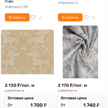
Софи
Артикул
2
Артикул
101
В корзину
В корзину
2 130
₽
/
пог. м
2 170
₽
/
пог. м
2 640
₽
/
пог. м
2 300
₽
/
пог. м
Оптовая цена
Оптовая цена
1 700
₽
1 740
₽
От
От