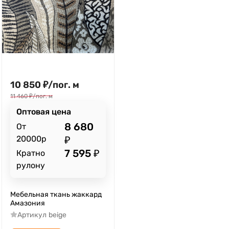
10 850
₽
/
пог. м
11 460
₽
/
пог. м
Оптовая цена
8 680
От
20000р
₽
7 595
₽
Кратно
рулону
Мебельная ткань жаккард
Амазония
Артикул
beige