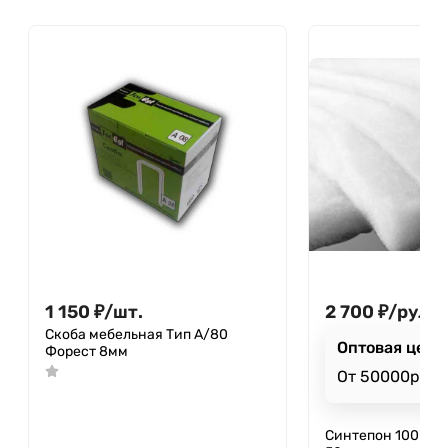
1 150
₽
/
шт.
2 700
₽
/
рул.
Скоба мебельная Тип А/80
Оптовая цена
Форест 8мм
От 50000р
Синтепон 100 г/м