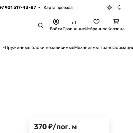
+7 901 517-43-87
Карта проезда
Светлая те
Темна
Поиск
Войти
Сравнение
Избранное
Корзина
я
Пружинные блоки независимые
Механизмы трансформаци
370
₽
/
пог. м