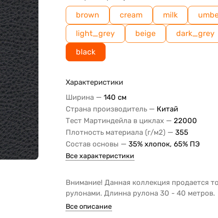
brown
cream
milk
umbe
light_grey
beige
dark_grey
black
Характеристики
—
Ширина
140 см
—
Страна производитель
Китай
—
Тест Мартиндейла в циклах
22000
—
Плотность материала (г/м2)
355
—
Состав основы
35% хлопок, 65% ПЭ
Все характеристики
Внимание! Данная коллекция продается т
рулонами. Длинна рулона 30 - 40 метров.
Все описание