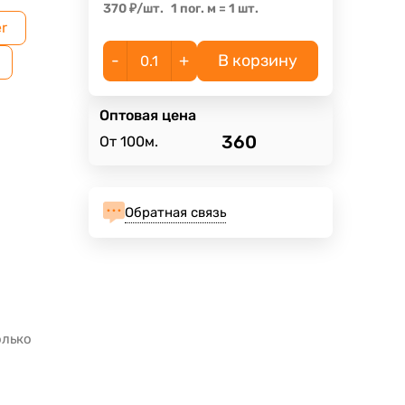
370
₽
/
шт.
1 пог. м
=
1
шт.
r
-
+
В корзину
Оптовая цена
360
От 100м.
Обратная связь
олько