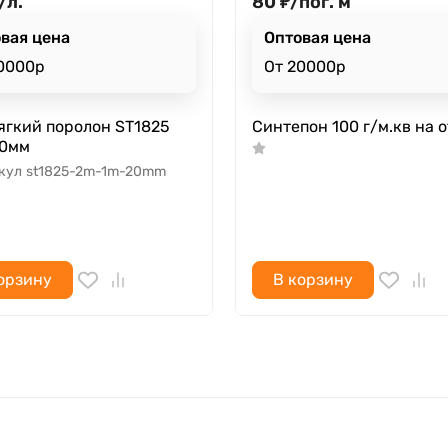
/
л.
80
₽
/
пог. м
вая цена
Оптовая цена
0000р
От 20000р
ягкий поролон ST1825
Синтепон 100 г/м.кв на 
20мм
кул
st1825-2m-1m-20mm
орзину
В корзину