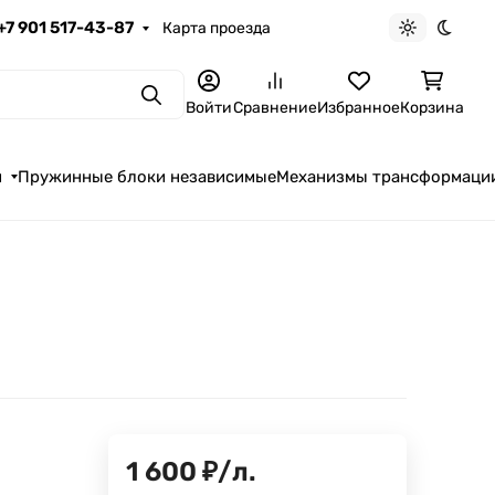
+7 901 517-43-87
Карта проезда
Светлая те
Темна
Поиск
Войти
Сравнение
Избранное
Корзина
я
Пружинные блоки независимые
Механизмы трансформаци
1 600
₽
/
л.