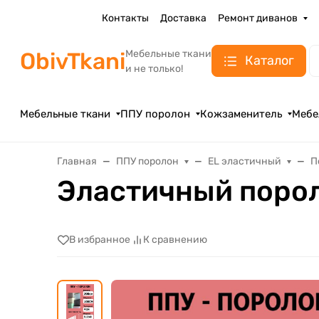
Контакты
Доставка
Ремонт диванов
ObivTkani
Мебельные ткани
Каталог
и не только!
Мебельные ткани
ППУ поролон
Кожзаменитель
Мебе
Главная
ППУ поролон
EL эластичный
П
Эластичный порол
В избранное
К сравнению