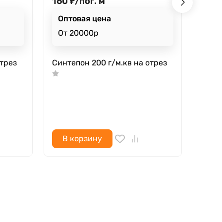
160
₽
/
пог. м
220
Оптовая цена
Опт
От 20000р
От 
Кра
рул
отрез
Синтепон 200 г/м.кв на отрез
Войл
полу
отре
В корзину
В 