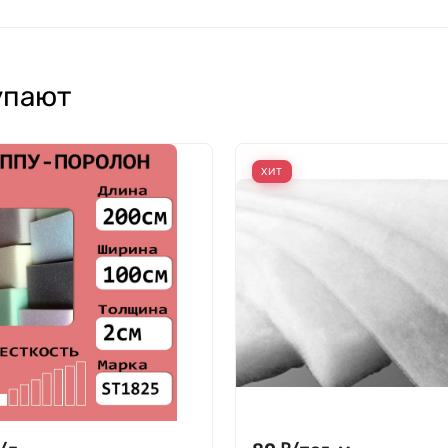
упают
ХИТ