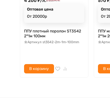
4 200
₽
/
л.
570
₽
5 500
₽
/
л.
Оптовая цена
Опто
От 20000р
От 2
ППУ плотный поролон ST3542
ППУ м
2*1м 100мм
2*1м 
Артикул
st3542-2m-1m-100mm
Арти
В корзину
В к