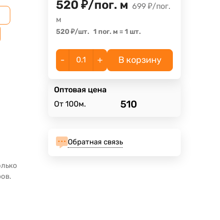
520
₽
/
пог. м
699
₽
/
пог.
e
м
520
₽
/
шт.
1 пог. м
=
1
шт.
-
+
В корзину
Оптовая цена
510
От 100м.
Обратная связь
олько
ов.