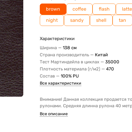
brown
coffee
flash
latt
night
sandy
shell
tan
Характеристики
—
Ширина
138 см
—
Страна производитель
Китай
—
Тест Мартиндейла в циклах
35000
—
Плотность материала (г/м2)
470
—
Состав
100% PU
Все характеристики
Внимание! Данная коллекция продается т
рулонами. Средняя длинна рулона 40 метр
Все описание