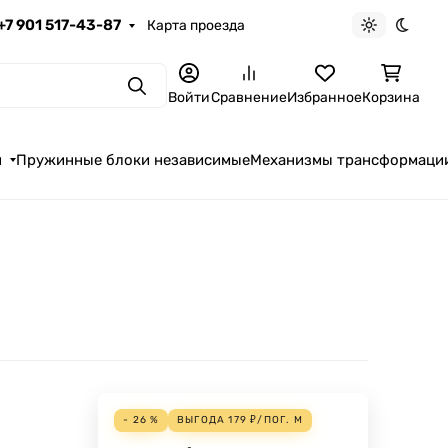
+7 901 517-43-87
Карта проезда
Светлая те
Темна
Поиск
Войти
Сравнение
Избранное
Корзина
я
Пружинные блоки независимые
Механизмы трансформаци
- 26 %
ВЫГОДА
179
₽
/
ПОГ. М