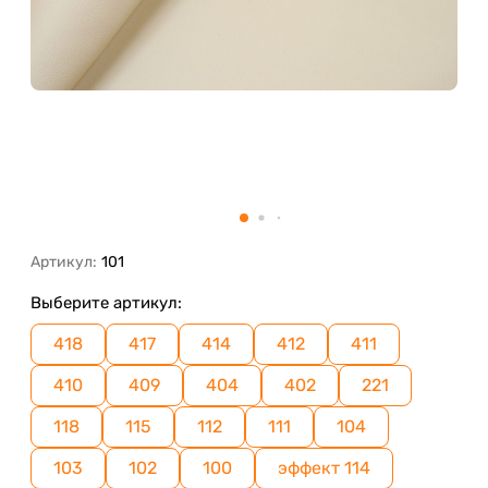
Артикул:
101
Выберите артикул:
418
417
414
412
411
410
409
404
402
221
118
115
112
111
104
103
102
100
эффект 114