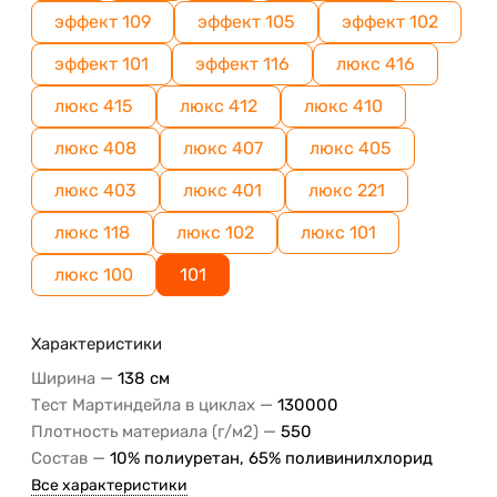
эффект 109
эффект 105
эффект 102
эффект 101
эффект 116
люкс 416
люкс 415
люкс 412
люкс 410
люкс 408
люкс 407
люкс 405
люкс 403
люкс 401
люкс 221
люкс 118
люкс 102
люкс 101
люкс 100
101
Характеристики
—
Ширина
138 см
—
Тест Мартиндейла в циклах
130000
—
Плотность материала (г/м2)
550
—
Состав
10% полиуретан, 65% поливинилхлорид
Все характеристики