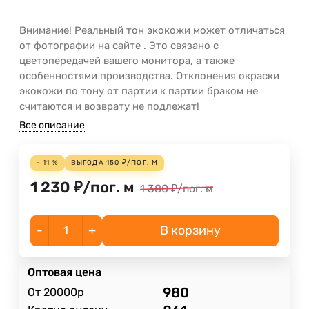
Внимание! Реальный тон экокожи может отличаться
от фотографии на сайте . Это связано с
цветопередачей вашего монитора, а также
особенностями производства. Отклонения окраски
экокожи по тону от партии к партии браком не
считаются и возврату не подлежат!
Все описание
- 11 %
ВЫГОДА
150
₽
/
ПОГ. М
1 230
₽
/
пог. м
1 380
₽
/
пог. м
-
+
В корзину
Оптовая цена
980
От 20000р