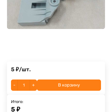
5
₽
/
шт.
-
+
В корзину
Итого:
5
₽