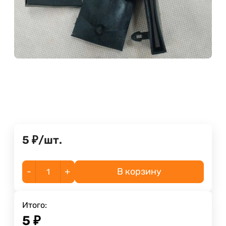
5
₽
/
шт.
-
+
В корзину
Итого:
5
₽