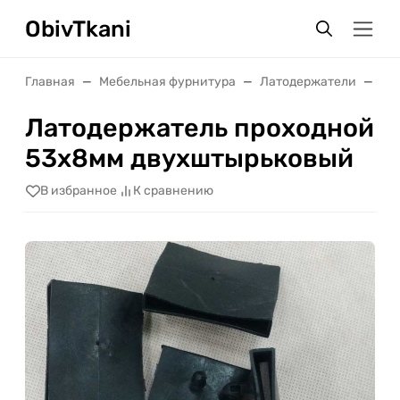
ObivTkani
Главная
Мебельная фурнитура
Латодержатели
Ла
Латодержатель проходной
53х8мм двухштырьковый
В избранное
К сравнению