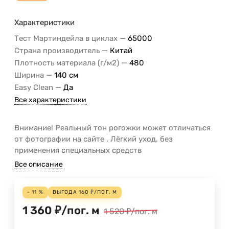
Характеристики
—
Тест Мартиндейла в циклах
65000
—
Страна производитель
Китай
—
Плотность материала (г/м2)
480
—
Ширина
140 см
—
Easy Clean
Да
Все характеристики
Внимание! Реальный тон рогожки может отличаться
от фотографии на сайте . Лёгкий уход, без
применения специальных средств
Все описание
- 11 %
ВЫГОДА
160
₽
/
ПОГ. М
1 360
₽
/
пог. м
1 520
₽
/
пог. м