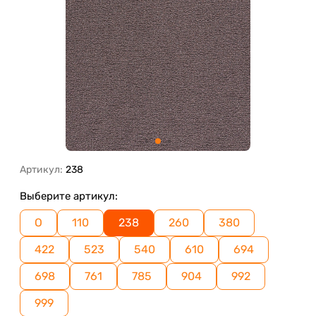
Артикул:
238
Выберите артикул:
О
110
238
260
380
422
523
540
610
694
698
761
785
904
992
999