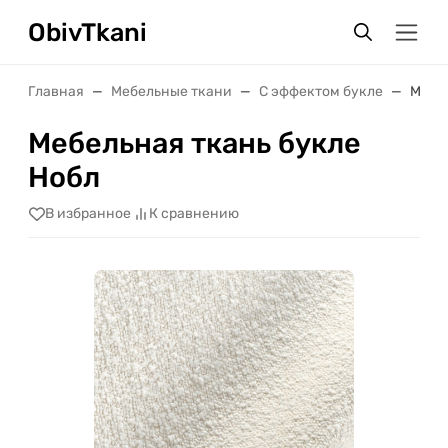
ObivTkani
Главная
Мебельные ткани
С эффектом букле
Мебел
Мебельная ткань букле
Нобл
В избранное
К сравнению