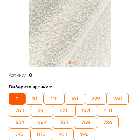
Артикул:
O
Выберите артикул:
O
10
110
161
229
230
250
260
420
551
610
624
669
754
758
786
793
870
981
996