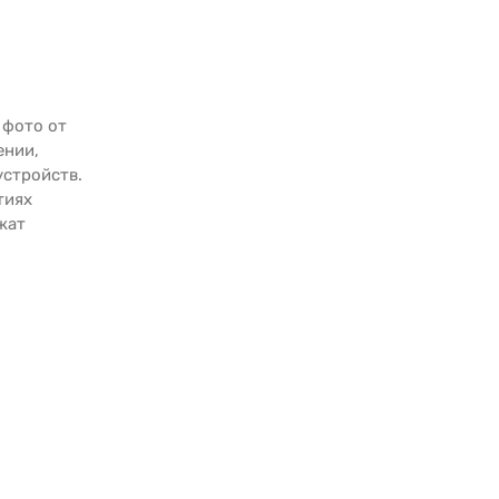
 фото от
ении,
устройств.
тиях
жат