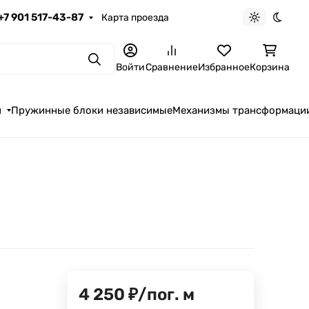
+7 901 517-43-87
Карта проезда
Светлая те
Темна
Поиск
Войти
Сравнение
Избранное
Корзина
я
Пружинные блоки независимые
Механизмы трансформаци
4 250
₽
/
пог. м