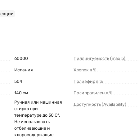
лекции
60000
Пиллингуемость (max 5):
Испания
Хлопок в %
504
Полиэфир в %
140 см
Полипропилен в %
Ручная или машинная
Доступность (Availability)
стирка при
температуре до 30 С°,
Не использовать
отбеливающие и
хлоросодержащие