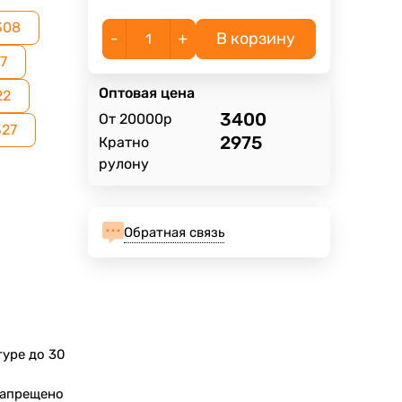
308
-
+
В корзину
7
Оптовая цена
22
3400
От 20000р
327
2975
Кратно
рулону
Обратная связь
туре до 30
Запрещено