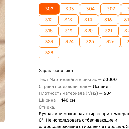
302
303
304
307
312
313
314
316
31
318
319
320
321
3
323
324
325
326
328
Характеристики
—
Тест Мартиндейла в циклах
60000
—
Страна производитель
Испания
—
Плотность материала (г/м2)
504
—
Ширина
140 см
—
Стирка:
Ручная или машинная стирка при темпера
С°, Не использовать отбеливающие и
хлоросодержащие стиральные порошки, 