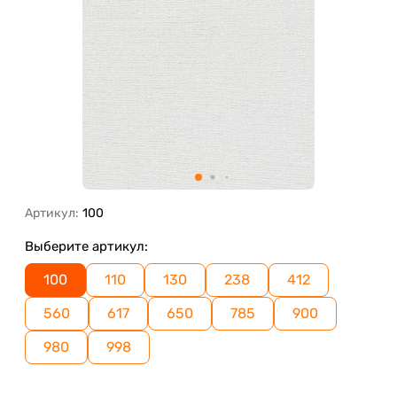
Артикул:
100
Выберите артикул:
100
110
130
238
412
560
617
650
785
900
980
998