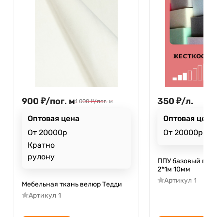
900
₽
/
пог. м
350
₽
/
л.
1 000
₽
/
пог. м
Оптовая цена
Оптовая цена
От 20000р
От 20000р
Кратно
рулону
ППУ базовый пор
2*1м 10мм
Артикул
1
Мебельная ткань велюр Тедди
Артикул
1