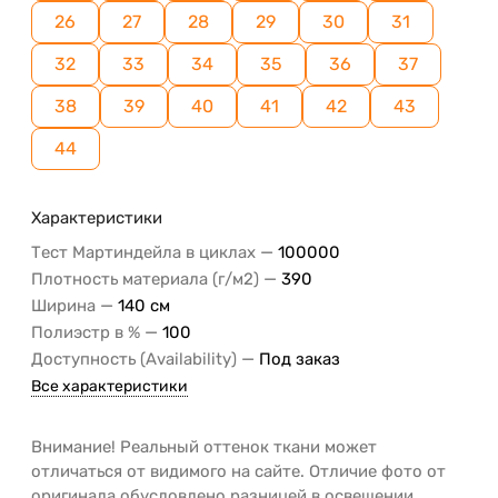
26
27
28
29
30
31
32
33
34
35
36
37
38
39
40
41
42
43
44
Характеристики
—
Тест Мартиндейла в циклах
100000
—
Плотность материала (г/м2)
390
—
Ширина
140 см
—
Полиэстр в %
100
—
Доступность (Availability)
Под заказ
Все характеристики
Внимание! Реальный оттенок ткани может
отличаться от видимого на сайте. Отличие фото от
оригинала обусловлено разницей в освещении,