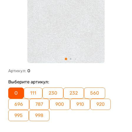
Артикул:
O
Выберите артикул:
O
111
230
232
560
696
787
900
910
920
995
998