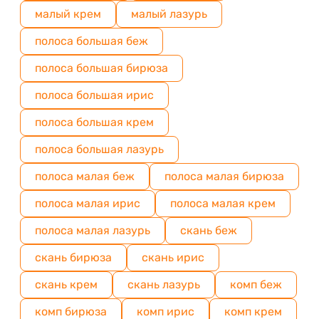
малый крем
малый лазурь
полоса большая беж
полоса большая бирюза
полоса большая ирис
полоса большая крем
полоса большая лазурь
полоса малая беж
полоса малая бирюза
полоса малая ирис
полоса малая крем
полоса малая лазурь
скань беж
скань бирюза
скань ирис
скань крем
скань лазурь
комп беж
комп бирюза
комп ирис
комп крем