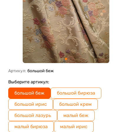
Артикул:
большой беж
Выберите артикул:
большой беж
большой бирюза
большой ирис
большой крем
большой лазурь
малый беж
малый бирюза
малый ирис