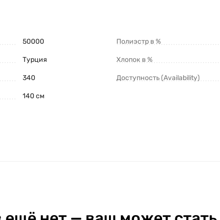
50000
Полиэстр в %
Турция
Хлопок в %
340
Доступность (Availability)
140 см
 ещё нет — ваш может стать