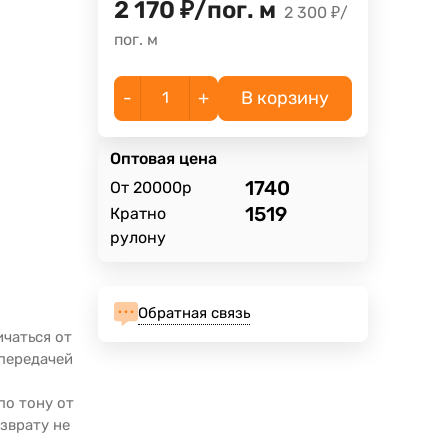
2 170
₽
/
пог. м
2 300
₽
/
пог. м
-
+
В корзину
Оптовая цена
1740
От 20000р
1519
Кратно
рулону
Обратная связь
ичаться от
опередачей
по тону от
зврату не