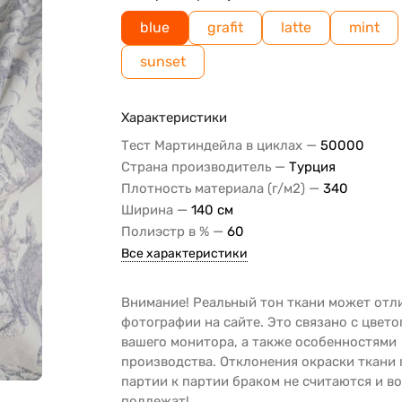
blue
grafit
latte
mint
sunset
Характеристики
—
Тест Мартиндейла в циклах
50000
—
Страна производитель
Турция
—
Плотность материала (г/м2)
340
—
Ширина
140 см
—
Полиэстр в %
60
Все характеристики
Внимание! Реальный тон ткани может отл
фотографии на сайте. Это связано с цвет
вашего монитора, а также особенностями
производства. Отклонения окраски ткани 
партии к партии браком не считаются и во
подлежат!