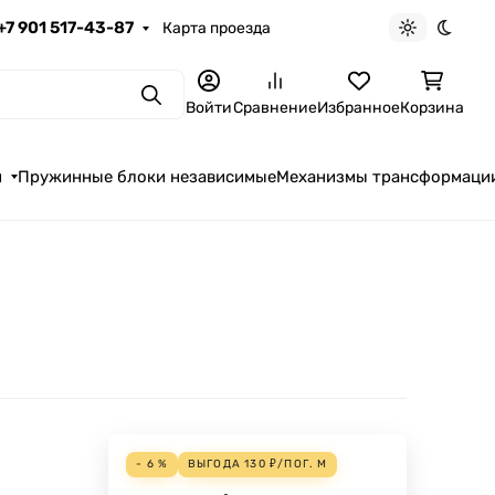
+7 901 517-43-87
Карта проезда
Светлая те
Темна
Поиск
Войти
Сравнение
Избранное
Корзина
я
Пружинные блоки независимые
Механизмы трансформаци
- 6 %
ВЫГОДА
130
₽
/
ПОГ. М