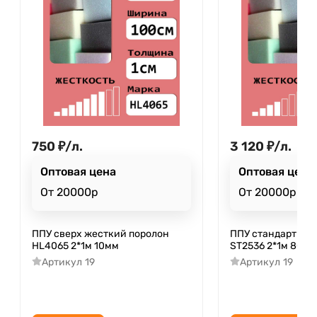
750
₽
/
л.
3 120
₽
/
л.
Оптовая цена
Оптовая цена
От 20000р
От 20000р
ППУ cверх жесткий поролон
ППУ стандартный
HL4065 2*1м 10мм
ST2536 2*1м 80мм
Артикул
19
Артикул
19