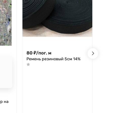
80
₽
/
пог. м
1 10
Ремень резиновый 5см 14%
Скоб
Форе
р на