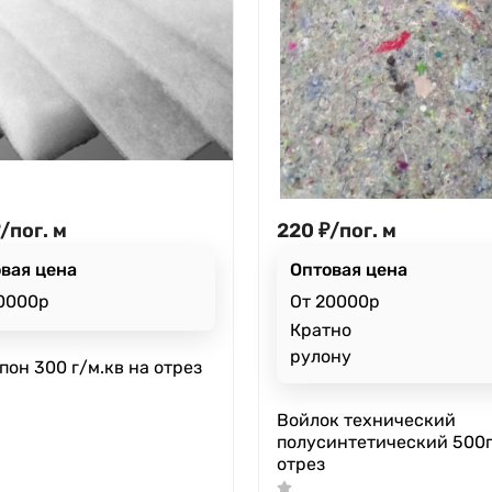
/
пог. м
220
₽
/
пог. м
вая цена
Оптовая цена
0000р
От 20000р
Кратно
рулону
пон 300 г/м.кв на отрез
Войлок технический
полусинтетический 500г
отрез