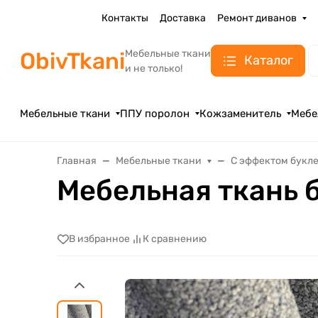
Контакты
Доставка
Ремонт диванов
ObivTkani
Мебельные ткани
Каталог
и не только!
Мебельные ткани
ППУ поролон
Кожзаменитель
Мебе
Главная
Мебельные ткани
С эффектом букл
Мебельная ткань 
В избранное
К сравнению