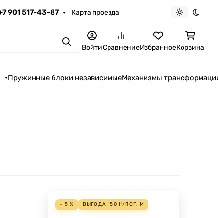
+7 901 517-43-87
Карта проезда
Светлая те
Темна
Поиск
Войти
Сравнение
Избранное
Корзина
я
Пружинные блоки независимые
Механизмы трансформаци
- 5 %
ВЫГОДА
150
₽
/
ПОГ. М