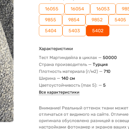
16055
16054
16053
98
9855
9854
9852
5405
5404
5403
5402
Характеристики
—
Тест Мартиндейла в циклах
50000
—
Страна производитель
Турция
—
Плотность материала (г/м2)
710
—
Ширина
140 см
—
Цветоустойчивость (max 5):
5
Все характеристики
Внимание! Реальный оттенок ткани может
отличаться от видимого на сайте. Отличие
оригинала обусловлено разницей в освещ
настройками фотокамер и экранов ваших 