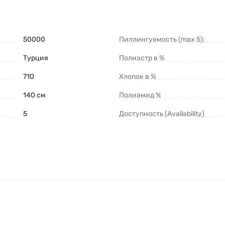
50000
Пиллингуемость (max 5):
Турция
Полиэстр в %
710
Хлопок в %
140 см
Полиамид %
5
Доступность (Availability)