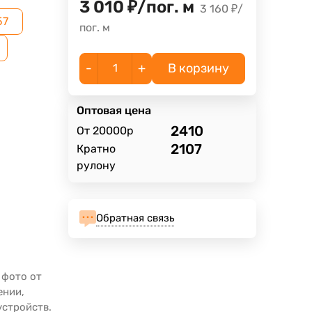
3 010
₽
/
пог. м
3 160
₽
/
57
пог. м
-
+
В корзину
Оптовая цена
2410
От 20000р
2107
Кратно
рулону
Обратная связь
 фото от
ении,
устройств.