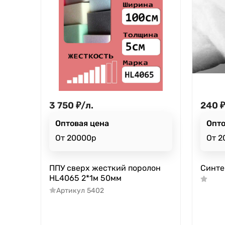
3 750
₽
/
л.
240
₽
Оптовая цена
Опто
От 20000р
От 2
ППУ cверх жесткий поролон
Синте
HL4065 2*1м 50мм
Артикул
5402