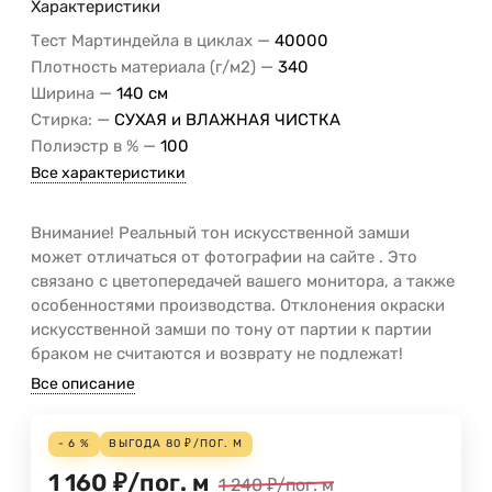
Характеристики
—
Тест Мартиндейла в циклах
40000
—
Плотность материала (г/м2)
340
—
Ширина
140 см
—
Стирка:
СУХАЯ и ВЛАЖНАЯ ЧИСТКА
—
Полиэстр в %
100
Все характеристики
Внимание! Реальный тон искусственной замши
может отличаться от фотографии на сайте . Это
связано с цветопередачей вашего монитора, а также
особенностями производства. Отклонения окраски
искусственной замши по тону от партии к партии
браком не считаются и возврату не подлежат!
Все описание
- 6 %
ВЫГОДА
80
₽
/
ПОГ. М
1 160
₽
/
пог. м
1 240
₽
/
пог. м