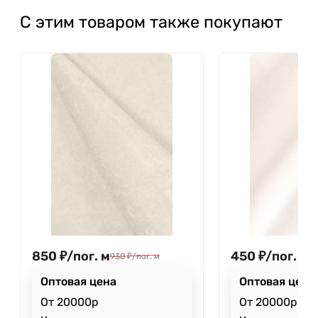
С этим товаром также покупают
850
₽
/
пог. м
450
₽
/
пог. м
930
₽
/
пог. м
4
Оптовая цена
Оптовая цена
От 20000р
От 20000р