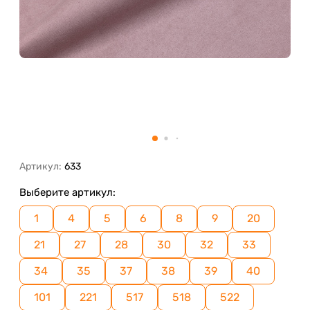
Артикул:
633
Выберите артикул:
1
4
5
6
8
9
20
21
27
28
30
32
33
34
35
37
38
39
40
101
221
517
518
522