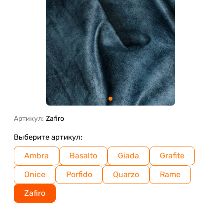
Артикул:
Zafiro
Выберите артикул:
Ambra
Basalto
Giada
Grafite
Onice
Porfido
Quarzo
Rame
Zafiro