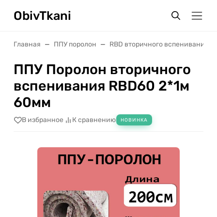
ObivTkani
Главная
ППУ поролон
RBD вторичного вспенивания
ППУ Поролон вторичного
вспенивания RBD60 2*1м
60мм
В избранное
К сравнению
НОВИНКА