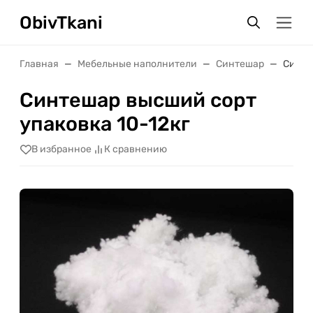
ObivTkani
Главная
Мебельные наполнители
Синтешар
Синте
Синтешар высший сорт
упаковка 10-12кг
В избранное
К сравнению