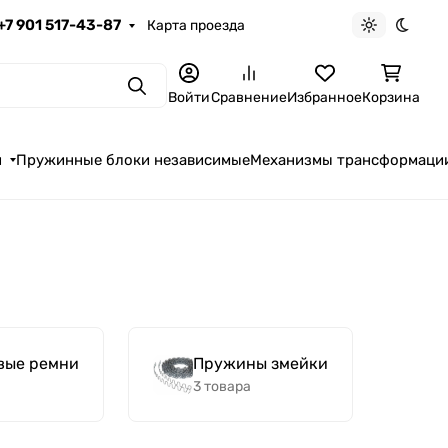
+7 901 517-43-87
Карта проезда
Светлая те
Темна
Поиск
Войти
Сравнение
Избранное
Корзина
я
Пружинные блоки независимые
Механизмы трансформаци
вые ремни
Пружины змейки
3 товара