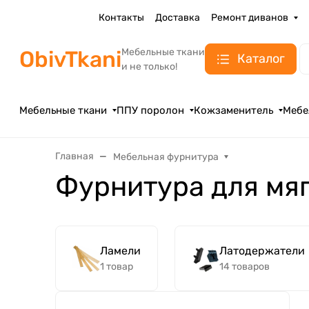
Контакты
Доставка
Ремонт диванов
ObivTkani
Мебельные ткани
Каталог
и не только!
Мебельные ткани
ППУ поролон
Кожзаменитель
Мебе
Главная
Мебельная фурнитура
Фурнитура для мя
Ламели
Латодержатели
1 товар
14 товаров