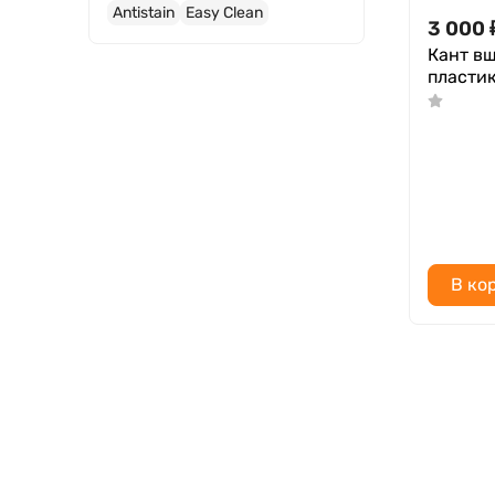
Antistain
Easy Clean
3 000
Кант в
пласти
В ко