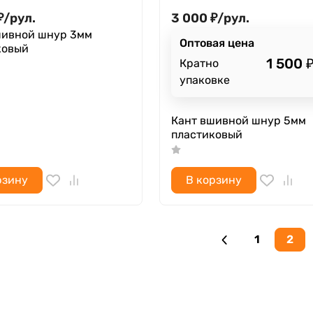
₽
/
рул.
3 000
₽
/
рул.
шивной шнур 3мм
Оптовая цена
ковый
1 500
Кратно
упаковке
Кант вшивной шнур 5мм
пластиковый
рзину
В корзину
1
2