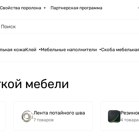
Свойства поролона
Партнерская программа
льная кожа
Клей
Мебельные наполнители
Скоба мебельна
гкой мебели
Лента потайного шва
Резино
7 товаров
4 товара