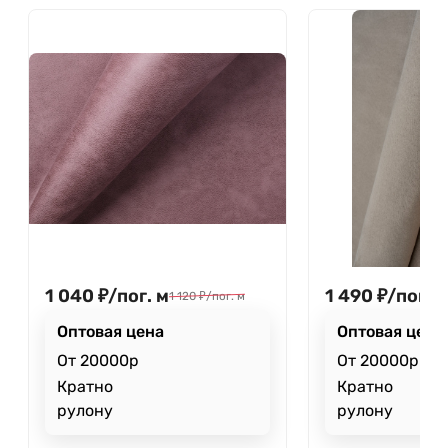
1 040
₽
/
пог. м
1 490
₽
/
пог. м
1 120
₽
/
пог. м
Оптовая цена
Оптовая цена
От 20000р
От 20000р
Кратно
Кратно
рулону
рулону