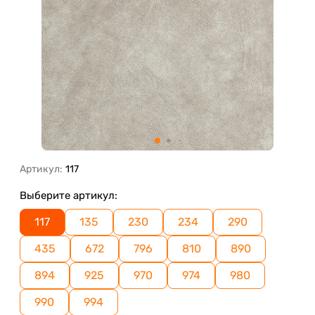
Артикул:
117
Выберите артикул:
117
135
230
234
290
435
672
796
810
890
894
925
970
974
980
990
994