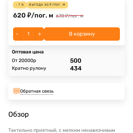
- 7 %
ВЫГОДА
50
₽
/
ПОГ. М
620
₽
/
пог. м
670
₽
/
пог. м
-
+
В корзину
Оптовая цена
500
От 20000р
434
Кратно рулону
Обратная связь
Обзор
Тактильно приятный, с мелким ненавязчивым