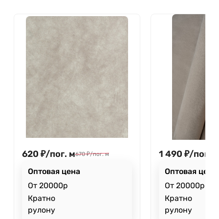
620
₽
/
пог. м
1 490
₽
/
пог. м
670
₽
/
пог. м
Оптовая цена
Оптовая цена
От 20000р
От 20000р
Кратно
Кратно
рулону
рулону