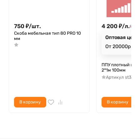
750
₽
/
шт.
4 200
₽
/
л.
5 500
Скоба мебельная тип 80 PRO 10
Оптовая цена
мм
От 20000р
ППУ плотный пор
2*1м 100мм
Артикул
st354
В корзину
В корзину