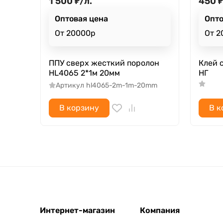
1 500
₽
/
л.
450
₽
Оптовая цена
Опто
От 20000р
От 2
ППУ cверх жесткий поролон
Клей 
HL4065 2*1м 20мм
НГ
Артикул
hl4065-2m-1m-20mm
В корзину
В к
Интернет-магазин
Компания