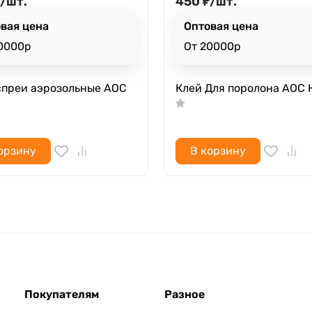
/
шт.
450
₽
/
шт.
вая цена
Оптовая цена
0000р
От 20000р
спреи аэрозольные АОС
Клей Для поролона АОС 
орзину
В корзину
Покупателям
Разное