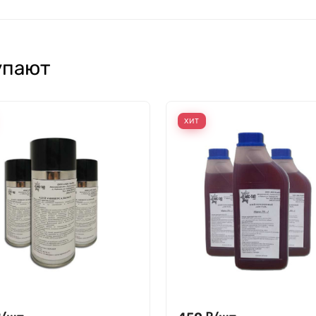
упают
ХИТ