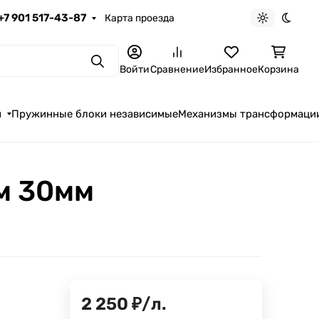
+7 901 517-43-87
Карта проезда
Светлая те
Темна
Поиск
Войти
Сравнение
Избранное
Корзина
я
Пружинные блоки независимые
Механизмы трансформаци
м 30мм
2 250
₽
/
л.