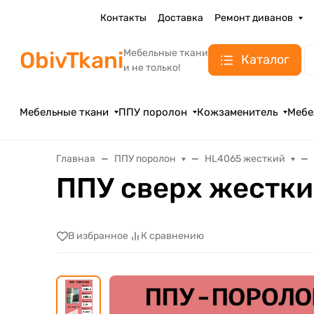
Контакты
Доставка
Ремонт диванов
ObivTkani
Мебельные ткани
Каталог
и не только!
Мебельные ткани
ППУ поролон
Кожзаменитель
Мебе
Главная
ППУ поролон
HL4065 жесткий
ППУ cверх жестки
В избранное
К сравнению