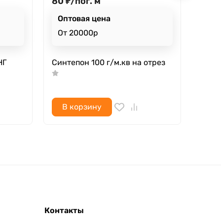
80
₽
/
пог. м
750
Оптовая цена
Опт
От 20000р
От 
НГ
Синтепон 100 г/м.кв на отрез
ППУ 
HL40
Арт
В корзину
В 
Контакты